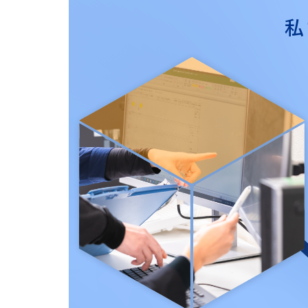
263-
問
3833
私
い
営業時間：
合
9：00～
わ
17：00
せ
フ
ォ
ー
ム
24
時間
受付
中！