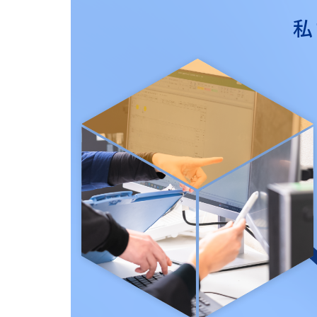
263-
問
3833
私
い
営業時間：
合
9：00～
わ
17：00
せ
フ
ォ
ー
ム
24
時間
受付
中！