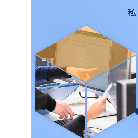
263-
問
3833
私
い
営業時間：
合
9：00～
わ
17：00
せ
フ
ォ
ー
ム
24
時間
受付
中！