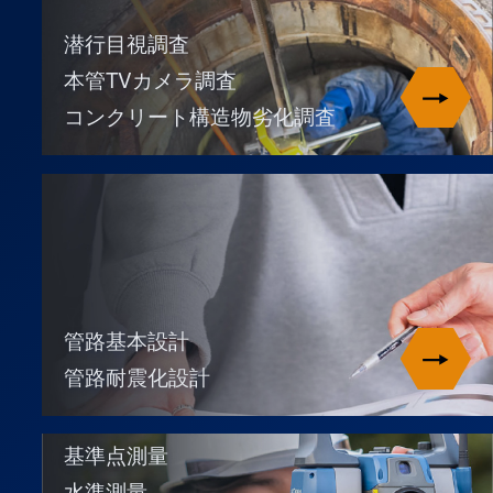
潜行目視調査
本管TVカメラ調査
コンクリート構造物劣化調査
管路基本設計
管路耐震化設計
基準点測量
水準測量