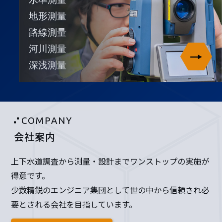
地形測量
路線測量
河川測量
深浅測量
COMPANY
会社案内
上下水道調査から測量・設計までワンストップの実施が
得意です。
少数精鋭のエンジニア集団として世の中から信頼され必
要とされる会社を目指しています。