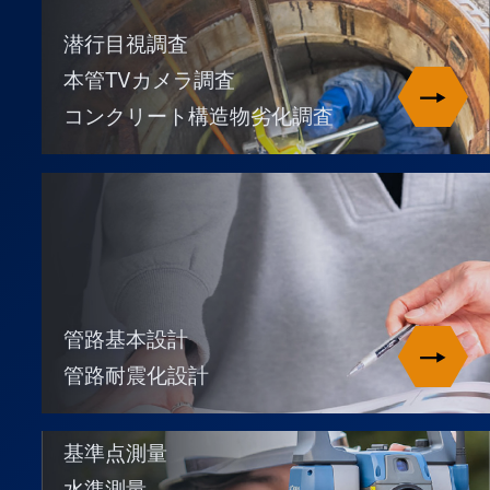
潜行目視調査
本管TVカメラ調査
コンクリート構造物劣化調査
管路基本設計
管路耐震化設計
基準点測量
水準測量