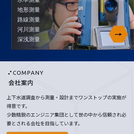
地形測量
路線測量
河川測量
深浅測量
COMPANY
会社案内
上下水道調査から測量・設計までワンストップの実施が
得意です。
少数精鋭のエンジニア集団として世の中から信頼され必
要とされる会社を目指しています。