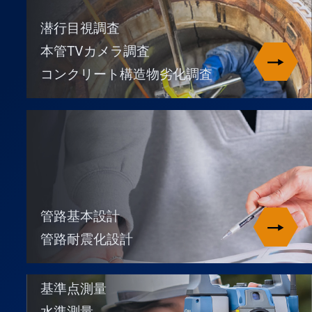
潜行目視調査
本管TVカメラ調査
コンクリート構造物劣化調査
管路基本設計
管路耐震化設計
基準点測量
水準測量