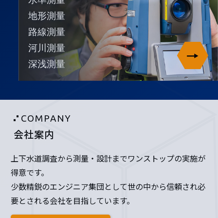
地形測量
路線測量
河川測量
深浅測量
COMPANY
会社案内
上下水道調査から測量・設計までワンストップの実施が
得意です。
少数精鋭のエンジニア集団として世の中から信頼され必
要とされる会社を目指しています。