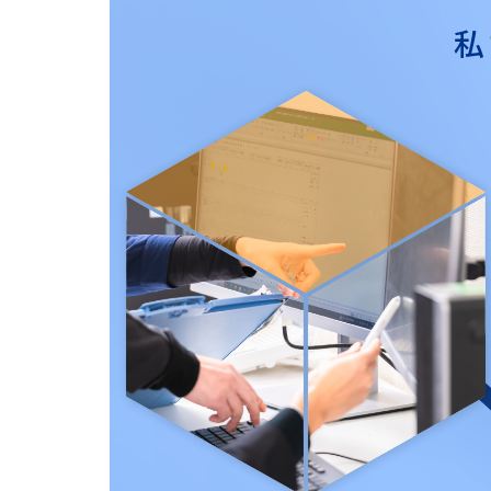
263-
問
3833
私
い
営業時間：
合
9：00～
わ
17：00
せ
フ
ォ
ー
ム
24
時間
受付
中！