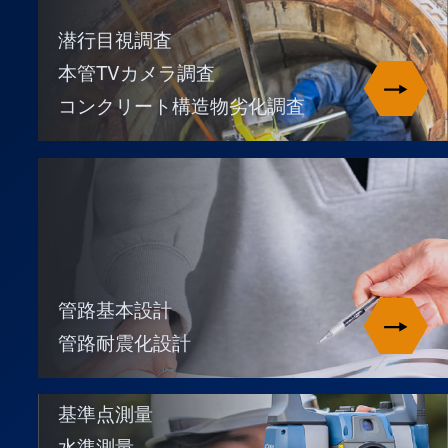
潜行目視調査
本管TVカメラ調査
コンクリート構造物劣化調査
管路基本設計
管路耐震化設計
基準点測量
水準測量