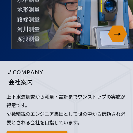
地形測量
路線測量
河川測量
深浅測量
COMPANY
会社案内
上下水道調査から測量・設計までワンストップの実施が
得意です。
少数精鋭のエンジニア集団として世の中から信頼され必
要とされる会社を目指しています。